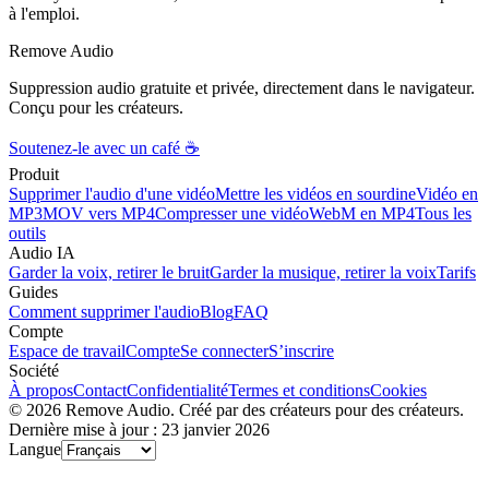
à l'emploi.
Remove Audio
Suppression audio gratuite et privée, directement dans le navigateur.
Conçu pour les créateurs.
Soutenez-le avec un café ☕
Produit
Supprimer l'audio d'une vidéo
Mettre les vidéos en sourdine
Vidéo en
MP3
MOV vers MP4
Compresser une vidéo
WebM en MP4
Tous les
outils
Audio IA
Garder la voix, retirer le bruit
Garder la musique, retirer la voix
Tarifs
Guides
Comment supprimer l'audio
Blog
FAQ
Compte
Espace de travail
Compte
Se connecter
S’inscrire
Société
À propos
Contact
Confidentialité
Termes et conditions
Cookies
© 2026 Remove Audio. Créé par des créateurs pour des créateurs.
Dernière mise à jour : 23 janvier 2026
Langue