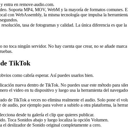
 y entra en remove-audio.com.
e video. Soporta MP4, MOV, WebM y la mayoría de formatos comunes. El 
ocal con WebAssembly, la misma tecnología que impulsa la herramienta y
 segundos.
esolución, tasa de fotogramas y calidad. La única diferencia es que la 
no toca ningún servidor. No hay cuenta que crear, no se añade marca d
ruebas.
p de TikTok
obvios como cabría esperar. Así puedes usarlos bien.
licación nueva dentro de TikTok. No puedes usar este método para silen
mero el video en tu dispositivo y luego usa la herramienta del navegado
grado de TikTok a veces no elimina realmente el audio. Solo pone el vo
e de audio, por ejemplo para volver a subirlo a otra plataforma, la herr
cciona desde tu galería el clip que quieres publicar.
nido. Toca Sonidos abajo y luego localiza la opción Volumen.
a el deslizador de Sonido original completamente a cero.