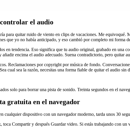
controlar el audio
a para quitar ruido de viento en clips de vacaciones. Me equivoqué. M
nes que yo no había anticipado, y eso cambió por completo mi forma de
s en tendencia. Eso significa que tu audio original, grabado en una co
y añadir encima el audio adecuado. Suena contradictorio, pero quitar au
icos. Reclamaciones por copyright por música de fondo. Conversacione
ea cual sea la razón, necesitas una forma fiable de quitar el audio sin d
dos solo para borrar una pista de sonido. Treinta segundos en el nave
a gratuita en el navegador
en cualquier dispositivo con un navegador moderno, tarda unos 30 segun
, toca Compartir y después Guardar video. Si estás trabajando con un vi