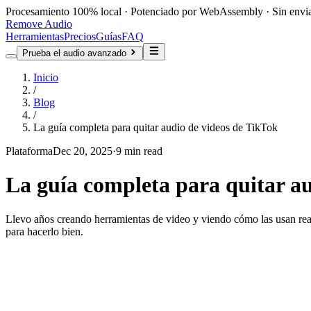
Procesamiento 100% local · Potenciado por WebAssembly · Sin envia
Remove Audio
Herramientas
Precios
Guías
FAQ
Prueba el audio avanzado
Inicio
/
Blog
/
La guía completa para quitar audio de videos de TikTok
Plataforma
Dec 20, 2025
·
9 min read
La guía completa para quitar au
Llevo años creando herramientas de video y viendo cómo las usan rea
para hacerlo bien.