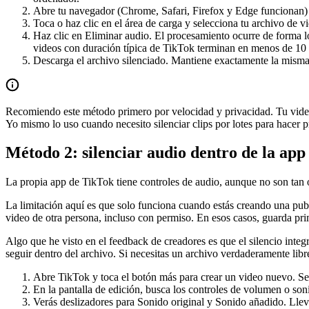
Abre tu navegador (Chrome, Safari, Firefox y Edge funcionan)
Toca o haz clic en el área de carga y selecciona tu archivo d
Haz clic en Eliminar audio. El procesamiento ocurre de forma l
videos con duración típica de TikTok terminan en menos de 10
Descarga el archivo silenciado. Mantiene exactamente la misma r
Recomiendo este método primero por velocidad y privacidad. Tu video 
Yo mismo lo uso cuando necesito silenciar clips por lotes para hacer p
Método 2: silenciar audio dentro de la ap
La propia app de TikTok tiene controles de audio, aunque no son tan 
La limitación aquí es que solo funciona cuando estás creando una pub
video de otra persona, incluso con permiso. En esos casos, guarda pri
Algo que he visto en el feedback de creadores es que el silencio inte
seguir dentro del archivo. Si necesitas un archivo verdaderamente libr
Abre TikTok y toca el botón más para crear un video nuevo. Sele
En la pantalla de edición, busca los controles de volumen o so
Verás deslizadores para Sonido original y Sonido añadido. Llev