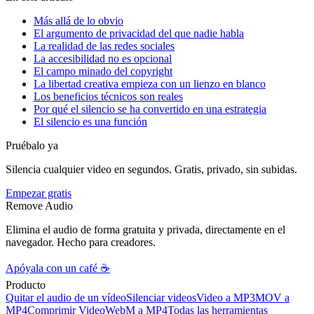
Más allá de lo obvio
El argumento de privacidad del que nadie habla
La realidad de las redes sociales
La accesibilidad no es opcional
El campo minado del copyright
La libertad creativa empieza con un lienzo en blanco
Los beneficios técnicos son reales
Por qué el silencio se ha convertido en una estrategia
El silencio es una función
Pruébalo ya
Silencia cualquier video en segundos. Gratis, privado, sin subidas.
Empezar gratis
Remove Audio
Elimina el audio de forma gratuita y privada, directamente en el
navegador. Hecho para creadores.
Apóyala con un café ☕
Producto
Quitar el audio de un vídeo
Silenciar videos
Video a MP3
MOV a
MP4
Comprimir Video
WebM a MP4
Todas las herramientas