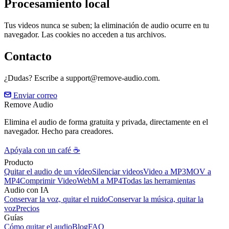
Procesamiento local
Tus videos nunca se suben; la eliminación de audio ocurre en tu
navegador. Las cookies no acceden a tus archivos.
Contacto
¿Dudas? Escribe a support@remove-audio.com.
Enviar correo
Remove Audio
Elimina el audio de forma gratuita y privada, directamente en el
navegador. Hecho para creadores.
Apóyala con un café ☕
Producto
Quitar el audio de un vídeo
Silenciar videos
Video a MP3
MOV a
MP4
Comprimir Video
WebM a MP4
Todas las herramientas
Audio con IA
Conservar la voz, quitar el ruido
Conservar la música, quitar la
voz
Precios
Guías
Cómo quitar el audio
Blog
FAQ