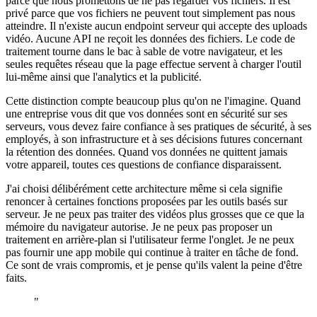
parce que nous promettons de ne pas regarder vos fichiers. Il est
privé parce que vos fichiers ne peuvent tout simplement pas nous
atteindre. Il n'existe aucun endpoint serveur qui accepte des uploads
vidéo. Aucune API ne reçoit les données des fichiers. Le code de
traitement tourne dans le bac à sable de votre navigateur, et les
seules requêtes réseau que la page effectue servent à charger l'outil
lui-même ainsi que l'analytics et la publicité.
Cette distinction compte beaucoup plus qu'on ne l'imagine. Quand
une entreprise vous dit que vos données sont en sécurité sur ses
serveurs, vous devez faire confiance à ses pratiques de sécurité, à ses
employés, à son infrastructure et à ses décisions futures concernant
la rétention des données. Quand vos données ne quittent jamais
votre appareil, toutes ces questions de confiance disparaissent.
J'ai choisi délibérément cette architecture même si cela signifie
renoncer à certaines fonctions proposées par les outils basés sur
serveur. Je ne peux pas traiter des vidéos plus grosses que ce que la
mémoire du navigateur autorise. Je ne peux pas proposer un
traitement en arrière-plan si l'utilisateur ferme l'onglet. Je ne peux
pas fournir une app mobile qui continue à traiter en tâche de fond.
Ce sont de vrais compromis, et je pense qu'ils valent la peine d'être
faits.
"