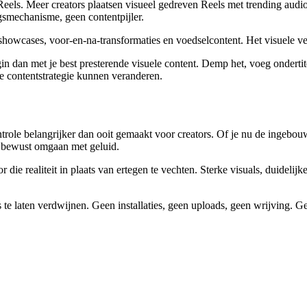
eels. Meer creators plaatsen visueel gedreven Reels met trending audio
smechanisme, geen contentpijler.
howcases, voor-en-na-transformaties en voedselcontent. Het visuele vert
in dan met je best presterende visuele content. Demp het, voeg ondertite
je contentstrategie kunnen veranderen.
ntrole belangrijker dan ooit gemaakt voor creators. Of je nu de ingebo
s bewust omgaan met geluid.
r die realiteit in plaats van ertegen te vechten. Sterke visuals, duideli
 laten verdwijnen. Geen installaties, geen uploads, geen wrijving. Gew