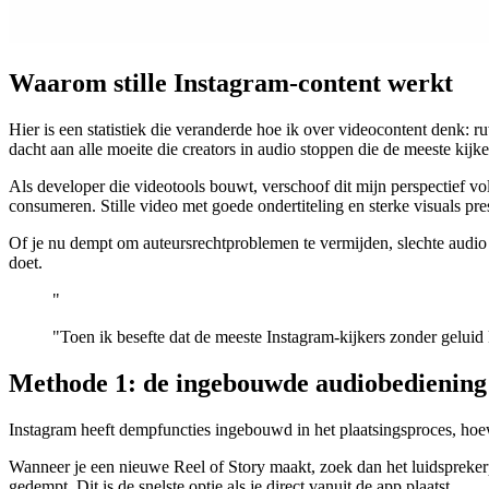
Waarom stille Instagram-content werkt
Hier is een statistiek die veranderde hoe ik over videocontent denk: 
dacht aan alle moeite die creators in audio stoppen die de meeste kijke
Als developer die videotools bouwt, verschoof dit mijn perspectief vo
consumeren. Stille video met goede ondertiteling en sterke visuals pres
Of je nu dempt om auteursrechtproblemen te vermijden, slechte audio 
doet.
"
"Toen ik besefte dat de meeste Instagram-kijkers zonder geluid 
Methode 1: de ingebouwde audiobediening
Instagram heeft dempfuncties ingebouwd in het plaatsingsproces, hoewel
Wanneer je een nieuwe Reel of Story maakt, zoek dan het luidsprekerp
gedempt. Dit is de snelste optie als je direct vanuit de app plaatst.