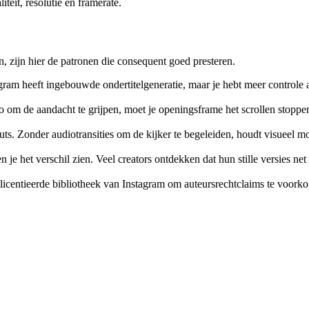
eit, resolutie en framerate.
, zijn hier de patronen die consequent goed presteren.
agram heeft ingebouwde ondertitelgeneratie, maar je hebt meer controle als
o om de aandacht te grijpen, moet je openingsframe het scrollen stoppen
re cuts. Zonder audiotransities om de kijker te begeleiden, houdt visu
je het verschil zien. Veel creators ontdekken dat hun stille versies net 
licentieerde bibliotheek van Instagram om auteursrechtclaims te voorkom