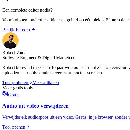
Een complete editor nodig?
Voor knippen, ondertitels, kleur en geluid op één plek is
Filmora
de ed
Bekijk Filmora
Robert Vaida
Software Engineer & Digital Marketeer
Robert bouwt al meer dan 10 jaar webtools en richt zich op eenvoud
uploaden naar onbekende servers zou moeten vereisen.
Tool proberen
Meer artikelen
Meer gratis tools
Gratis
Audio uit video verwijderen
Verwijder elk audiospoor uit een video. Gratis, in je browser, zonder 
Tool openen