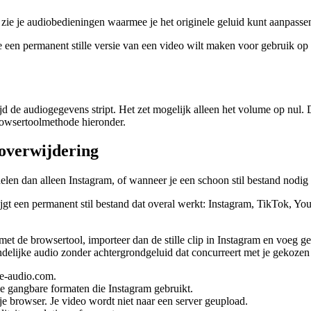
s zie je audiobedieningen waarmee je het originele geluid kunt aanpasse
 je een permanent stille versie van een video wilt maken voor gebruik op
d de audiogegevens stript. Het zet mogelijk alleen het volume op nul. D
rowsertoolmethode hieronder.
overwijdering
 delen dan alleen Instagram, of wanneer je een schoon stil bestand nodi
jgt een permanent stil bestand dat overal werkt: Instagram, TikTok, Y
met de browsertool, importeer dan de stille clip in Instagram en voeg 
eindelijke audio zonder achtergrondgeluid dat concurreert met je gekozen
ve-audio.com.
 gangbare formaten die Instagram gebruikt.
e browser. Je video wordt niet naar een server geupload.