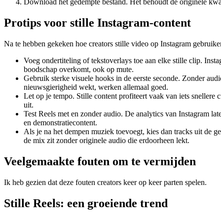
Download het gedempte bestand. Het behoudt de originele kwalit
Protips voor stille Instagram-content
Na te hebben gekeken hoe creators stille video op Instagram gebruiken
Voeg ondertiteling of tekstoverlays toe aan elke stille clip. Inst
boodschap overkomt, ook op mute.
Gebruik sterke visuele hooks in de eerste seconde. Zonder audi
nieuwsgierigheid wekt, werken allemaal goed.
Let op je tempo. Stille content profiteert vaak van iets snelle
uit.
Test Reels met en zonder audio. De analytics van Instagram laten 
en demonstratiecontent.
Als je na het dempen muziek toevoegt, kies dan tracks uit de ge
de mix zit zonder originele audio die erdoorheen lekt.
Veelgemaakte fouten om te vermijden
Ik heb gezien dat deze fouten creators keer op keer parten spelen.
Stille Reels: een groeiende trend